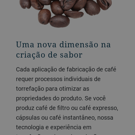
Uma nova dimensão na
Distribuição
criação de sabor
granulométrica
consistentes e sob
Cada aplicação de fabricação de café
medida
requer processos individuais de
torrefação para otimizar as
Somos líderes globais de tecnologia
propriedades do produto. Se você
em aplicações de moinhos de cilindro,
produz café de filtro ou café expresso,
com foco especial em seus projetos
cápsulas ou café instantâneo, nossa
de moagem, como produção de
tecnologia e experiência em
cápsulas e moagem fina. Nossa