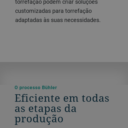
torrefação podem criar soluções
configuração modular também
customizadas para torrefação
permite uma ampla gama de
adaptadas às suas necessidades.
aplicações, incluindo café de filtro,
instantâneo, expresso e ultrafino.
O processo Bühler
Eficiente em todas
as etapas da
produção