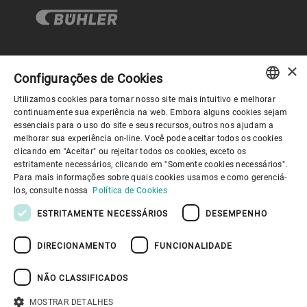
×
Governança Corporativa
Configurações de Cookies
Utilizamos cookies para tornar nosso site mais intuitivo e melhorar
ENGLISH
continuamente sua experiência na web. Embora alguns cookies sejam
Sobre nós
essenciais para o uso do site e seus recursos, outros nos ajudam a
SPANISH
melhorar sua experiência on-line. Você pode aceitar todos os cookies
clicando em "Aceitar" ou rejeitar todos os cookies, exceto os
GERMAN
Links úteis
estritamente necessários, clicando em "Somente cookies necessários".
Para mais informações sobre quais cookies usamos e como gerenciá-
FRENCH
los, consulte nossa
Política de Cookies
PORTUGUESE
ESTRITAMENTE NECESSÁRIOS
DESEMPENHO
RUSSIAN
DIRECIONAMENTO
FUNCIONALIDADE
VIETNAMESE
Política de Privacidade
Política de cookies
Aviso Legal
Imprimir
Youtube Privacy Policy
中文
NÃO CLASSIFICADOS
Information Security
日本語
MOSTRAR DETALHES