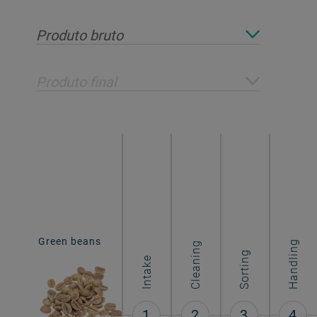
Produto bruto
Produto final
Green beans
Roasted coffee
Handling
Cleaning
Sorting
Intake
1
2
3
4