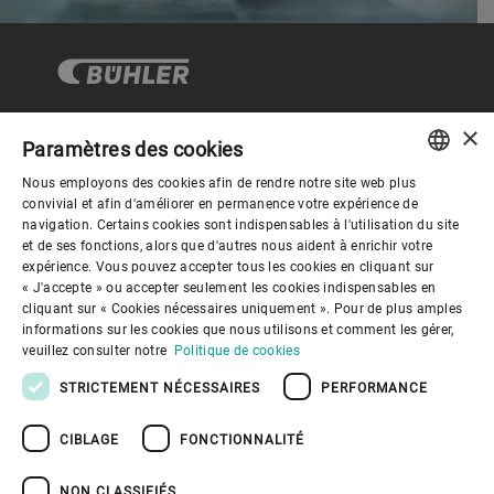
×
Paramètres des cookies
Gouvernance d'entreprise
Nous employons des cookies afin de rendre notre site web plus
ENGLISH
convivial et afin d'améliorer en permanence votre expérience de
navigation. Certains cookies sont indispensables à l'utilisation du site
Mieux nous connaitre
SPANISH
et de ses fonctions, alors que d'autres nous aident à enrichir votre
expérience. Vous pouvez accepter tous les cookies en cliquant sur
GERMAN
« J'accepte » ou accepter seulement les cookies indispensables en
Liens utiles
cliquant sur « Cookies nécessaires uniquement ». Pour de plus amples
FRENCH
informations sur les cookies que nous utilisons et comment les gérer,
PORTUGUESE
veuillez consulter notre
Politique de cookies
RUSSIAN
STRICTEMENT NÉCESSAIRES
PERFORMANCE
VIETNAMESE
CIBLAGE
FONCTIONNALITÉ
中文
Politique de confidentialité
Politique de cookies
Conditions d'utilisation
Mentions légales
NON CLASSIFIÉS