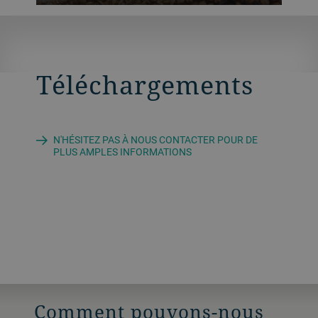
applications d’emballage de produits
granuleux comme les pellets
d’alimentation animale et les grains,
Téléchargements
cliquez ici.
N'HÉSITEZ PAS À NOUS CONTACTER POUR DE
PLUS AMPLES INFORMATIONS
Comment pouvons-nous