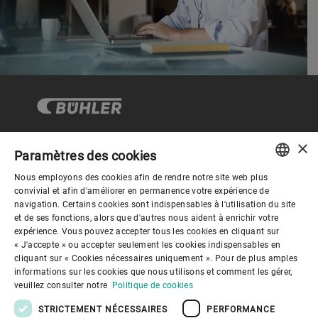
×
Paramètres des cookies
Gouvernance d'entreprise
Nous employons des cookies afin de rendre notre site web plus
ENGLISH
convivial et afin d'améliorer en permanence votre expérience de
navigation. Certains cookies sont indispensables à l'utilisation du site
Mieux nous connaitre
SPANISH
et de ses fonctions, alors que d'autres nous aident à enrichir votre
expérience. Vous pouvez accepter tous les cookies en cliquant sur
GERMAN
« J'accepte » ou accepter seulement les cookies indispensables en
Liens utiles
cliquant sur « Cookies nécessaires uniquement ». Pour de plus amples
FRENCH
informations sur les cookies que nous utilisons et comment les gérer,
PORTUGUESE
veuillez consulter notre
Politique de cookies
RUSSIAN
STRICTEMENT NÉCESSAIRES
PERFORMANCE