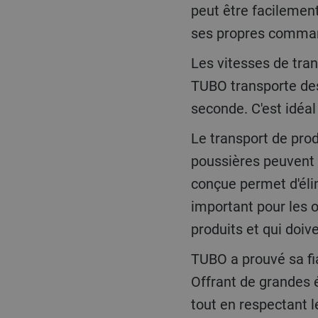
peut être facilemen
ses propres comman
Les vitesses de transport réduites évitent d'endommager les marchandises transportées. Le
TUBO transporte des
seconde. C'est idéal
Le transport de produits avec TUBO garantit un système exempt de résidus. Comme certaines
poussières peuvent 
conçue permet d'éli
important pour les o
produits et qui doiv
TUBO a prouvé sa fiabilité en fonctionnement dans de nombreuses usines à travers le monde.
Offrant de grandes 
tout en respectant l