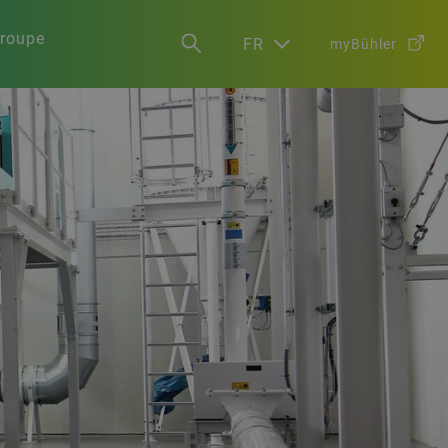
groupe
FR
myBühler