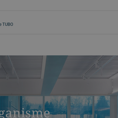
ee TUBO
rganisme