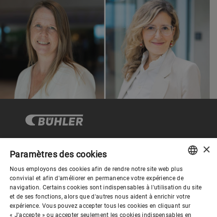
×
Paramètres des cookies
Gouvernance d'entreprise
Nous employons des cookies afin de rendre notre site web plus
ENGLISH
convivial et afin d'améliorer en permanence votre expérience de
navigation. Certains cookies sont indispensables à l'utilisation du site
Mieux nous connaitre
SPANISH
et de ses fonctions, alors que d'autres nous aident à enrichir votre
expérience. Vous pouvez accepter tous les cookies en cliquant sur
GERMAN
« J'accepte » ou accepter seulement les cookies indispensables en