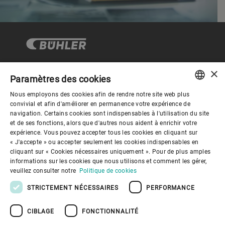
×
Paramètres des cookies
Gouvernance d'entreprise
Nous employons des cookies afin de rendre notre site web plus
ENGLISH
convivial et afin d'améliorer en permanence votre expérience de
navigation. Certains cookies sont indispensables à l'utilisation du site
Mieux nous connaitre
SPANISH
et de ses fonctions, alors que d'autres nous aident à enrichir votre
expérience. Vous pouvez accepter tous les cookies en cliquant sur
GERMAN
« J'accepte » ou accepter seulement les cookies indispensables en
Liens utiles
cliquant sur « Cookies nécessaires uniquement ». Pour de plus amples
FRENCH
informations sur les cookies que nous utilisons et comment les gérer,
PORTUGUESE
veuillez consulter notre
Politique de cookies
RUSSIAN
STRICTEMENT NÉCESSAIRES
PERFORMANCE
VIETNAMESE
CIBLAGE
FONCTIONNALITÉ
中文
Politique de confidentialité
Politique de cookies