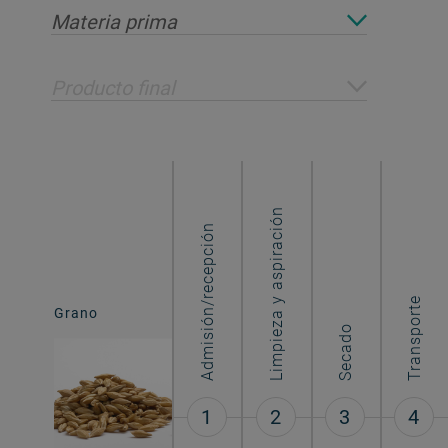
Materia prima
Producto final
Limpieza y aspiración
Admisión/recepción
Grano
Transporte
Grano
procesado
Secado
1
2
3
4