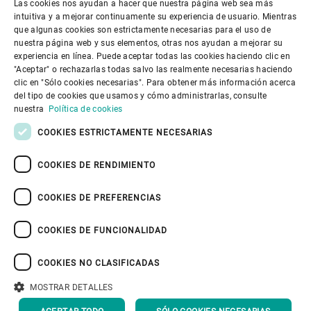
Las cookies nos ayudan a hacer que nuestra página web sea más
ENGLISH
intuitiva y a mejorar continuamente su experiencia de usuario. Mientras
que algunas cookies son estrictamente necesarias para el uso de
SPANISH
nuestra página web y sus elementos, otras nos ayudan a mejorar su
Gobierno corporativo
experiencia en línea. Puede aceptar todas las cookies haciendo clic en
GERMAN
"Aceptar" o rechazarlas todas salvo las realmente necesarias haciendo
clic en "Sólo cookies necesarias". Para obtener más información acerca
FRENCH
del tipo de cookies que usamos y cómo administrarlas, consulte
El mundo de Bühler
PORTUGUESE
nuestra
Política de cookies
RUSSIAN
COOKIES ESTRICTAMENTE NECESARIAS
El mundo de Bühler
VIETNAMESE
COOKIES DE RENDIMIENTO
中文
COOKIES DE PREFERENCIAS
日本語
COOKIES DE FUNCIONALIDAD
Política de privacidad
Política de cookies
Exención de responsabilidad
Pie de imprenta
COOKIES NO CLASIFICADAS
Seguridad de la información
Youtube Privacy Policy
MOSTRAR DETALLES
VOLVER ARRIBA