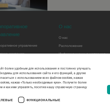
рпоративное
О нас
равление
О нас
поративное управление
Расположение
итика компании
Информационные материалы
кс деловой этики
Вакансии
сайт более удобным для использования и постоянно улучшать
кс поведения поставщика
ходимы для использования сайта и его функций, а другие
ласиться с использованием всех файлов-cookies, нажав
okies, нажав «Только необходимые куки». Получите более
тика конфиденциальности
Политика в отношении файлов cookie
м и как ими управлять, посетив нашу справочную страницу
Отказ от ответственности
Правовая информация
Youtube Privacy Polic
ЕЛЕВЫЕ
ФУНКЦИОНАЛЬНЫЕ
 НАЧАЛУ