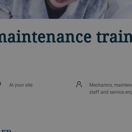
aintenance trai
At your site
Mechanics, mainten
staff and service en
arn