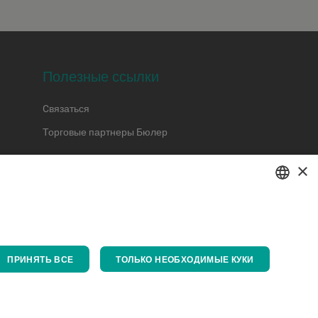
Полезные ссылки
Cвязаться
Торговые партнеры Бюлер
×
ENGLISH
SPANISH
GERMAN
ПРИНЯТЬ ВСЕ
ТОЛЬКО НЕОБХОДИМЫЕ КУКИ
y
FRENCH
PORTUGUESE