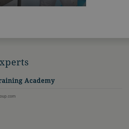
xperts
raining Academy
roup.com