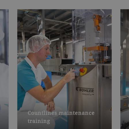
Countlines maintenance
training