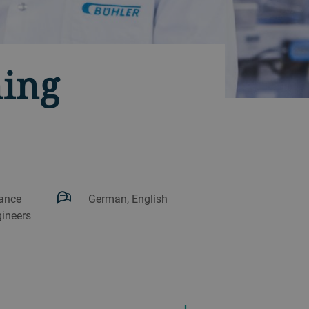
ning
ance
German, English
gineers