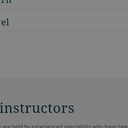
vel
instructors
 are held by experienced specialists who have bee