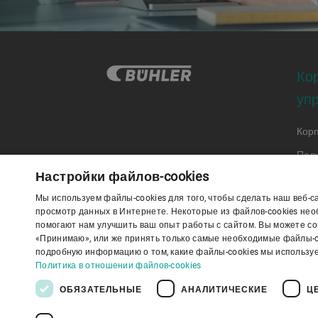
Ко
уп
Кор
Пол
Настройки файлов-cookies
Коде
Мы используем файлы-cookies для того, чтобы сделать наш веб-
Коде
просмотр данных в Интернете. Некоторые из файлов-cookies необ
помогают нам улучшить ваш опыт работы с сайтом. Вы можете сог
«Принимаю», или же принять только самые необходимые файлы-co
Поли
подробную информацию о том, какие файлы-cookies мы используе
Политика в отношении файлов-cookies
ОБЯЗАТЕЛЬНЫЕ
АНАЛИТИЧЕСКИЕ
Ц
К