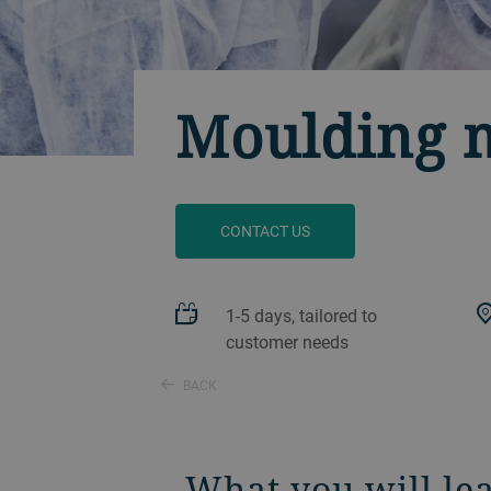
Moulding m
CONTACT US
1-5 days, tailored to
customer needs
BACK
What you will le