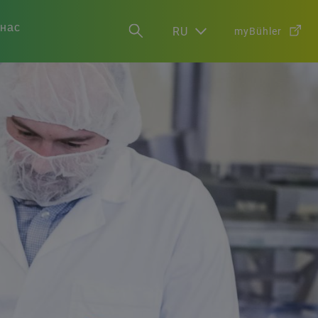
 нас
RU
myBühler