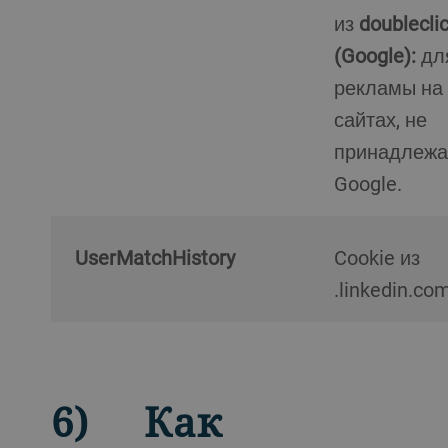
из
doublecli
(Google):
дл
рекламы на
сайтах, не
принадлеж
Google.
UserMatchHistory
Cookie из
.linkedin.co
6) Как