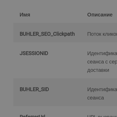
Имя
Описание
BUHLER_SEO_Clickpath
Поток клико
JSESSIONID
Идентификатор
сеанса с се
доставки
BUHLER_SID
Идентификатор
сеанса
ReferrerUrl
URL вызванного