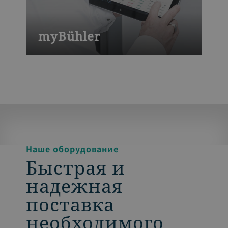
myBühler
Портал для клиентов myBühler
предлагает легкий доступ ко всем
деталям ваших машин, запчастям и
заказам.
Наше оборудование
Быстрая и
надежная
поставка
необходимого