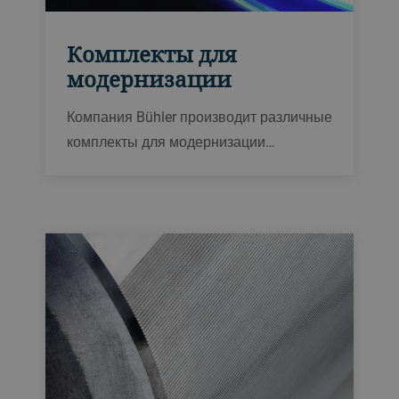
Комплекты для
модернизации
Компания Bühler производит различные
комплекты для модернизации
оптических сортировщиков. Мы можем
предложить разнообразные варианты
обновления: от дополнительных
желобов до увеличения
производительности, светодиодного
освещения для лучшего обнаружения
дефектов или новых программных
средств обработки для простоты
эксплуатации.