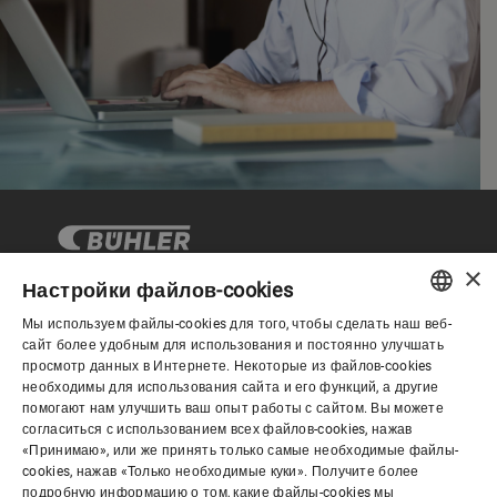
×
Настройки файлов-cookies
Мы используем файлы-cookies для того, чтобы сделать наш веб-
Корпоративное управление
ENGLISH
сайт более удобным для использования и постоянно улучшать
просмотр данных в Интернете. Некоторые из файлов-cookies
SPANISH
необходимы для использования сайта и его функций, а другие
О нас
помогают нам улучшить ваш опыт работы с сайтом. Вы можете
GERMAN
согласиться с использованием всех файлов-cookies, нажав
«Принимаю», или же принять только самые необходимые файлы-
FRENCH
cookies, нажав «Только необходимые куки». Получите более
Полезные ссылки
PORTUGUESE
подробную информацию о том, какие файлы-cookies мы