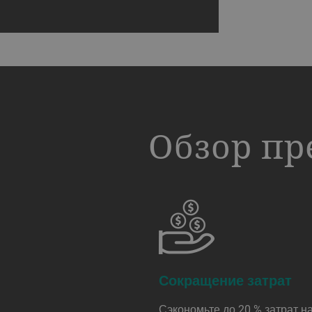
a decorative background image
Обзор п
Сокращение затрат
Сэкономьте до 20 % затрат н