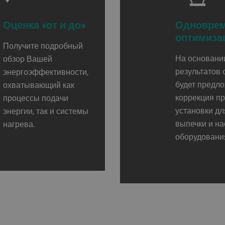
Оценка «от и до»
Одновре
оптимиза
Получите подробный
На основани
обзор Вашей
результатов 
энергоэффективности,
будет предл
охватывающий как
коррекция п
процессы подачи
установки дл
энергии, так и системы
выпечки и на
нагрева.
оборудовани