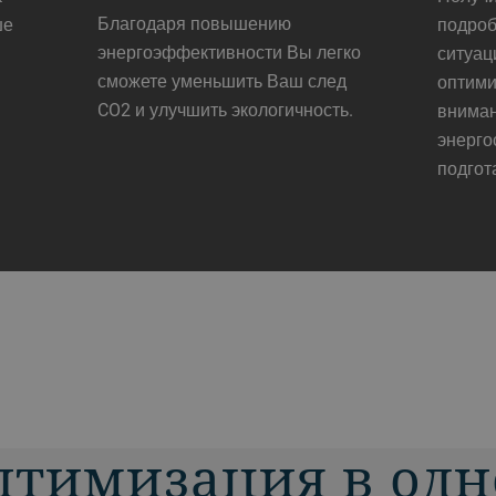
Благодаря повышению
ше
подро
энергоэффективности Вы легко
ситуац
сможете уменьшить Ваш след
оптими
CO2 и улучшить экологичность.
внима
энерго
подгот
птимизация в од