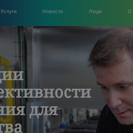
Услуги
Новости
Люди
О
ции
ективности
ния для
тва