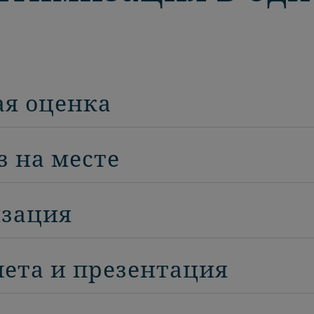
ая оценка
з на месте
изация
чета и презентация