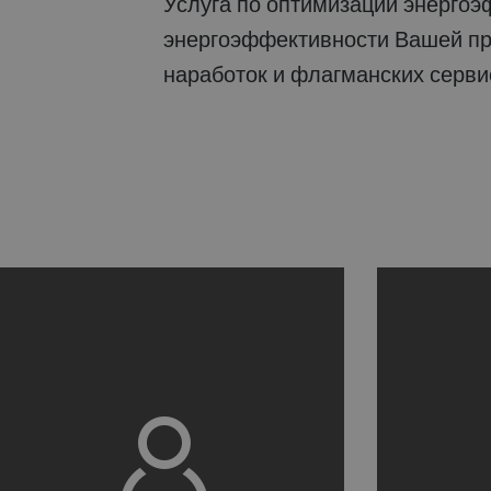
Услуга по оптимизации энергоэффективности (EOS), направлена на то, чтобы помочь Вам понять принцип
энергоэффективности Вашей пр
наработок и флагманских серв
a decorative background image
a d