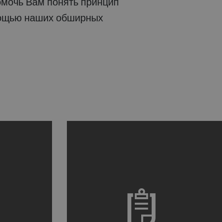
мощью наших обширных
kground image
a decorative background image