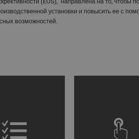
оизводственной установки и повысить ее с по
исных возможностей.
ecorative background image
a decorative bac