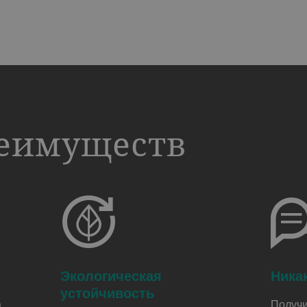
реимуществ
Экологическая
Ника
устойчивость
а
Получи