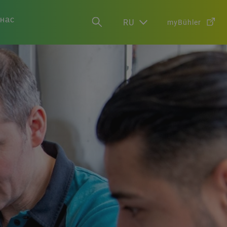
 нас
RU
myBühler