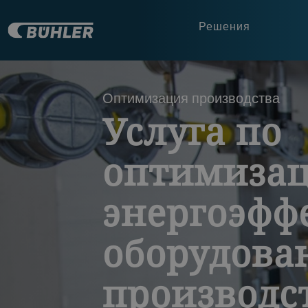
Решения
a decorative background image
Оптимизация производства
Услуга по
оптимиза
энергоэфф
оборудова
производс