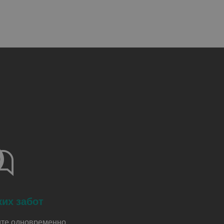
ких забот
те одновременно