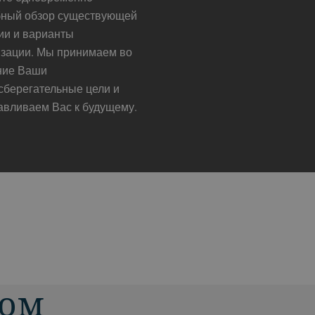
бный обзор существующей
ии и варианты
зации. Мы принимаем во
ние Ваши
сберегательные цели и
авливаем Вас к будущему.
ном