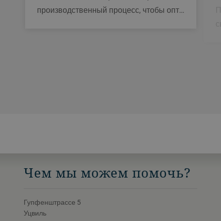
П
производственный процесс, чтобы опт…
с
Чем мы можем помочь?
Гупфенштрассе 5
Уцвиль