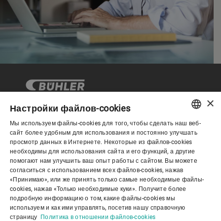
×
Настройки файлов-cookies
Мы используем файлы-cookies для того, чтобы сделать наш веб-
Корпоративное управление
ENGLISH
сайт более удобным для использования и постоянно улучшать
просмотр данных в Интернете. Некоторые из файлов-cookies
SPANISH
необходимы для использования сайта и его функций, а другие
О нас
помогают нам улучшить ваш опыт работы с сайтом. Вы можете
GERMAN
согласиться с использованием всех файлов-cookies, нажав
«Принимаю», или же принять только самые необходимые файлы-
FRENCH
cookies, нажав «Только необходимые куки». Получите более
Полезные ссылки
PORTUGUESE
подробную информацию о том, какие файлы-cookies мы
используем и как ими управлять, посетив нашу справочную
RUSSIAN
страницу
Политика в отношении файлов-cookies