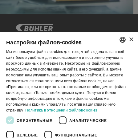
×
Настройки файлов-cookies
Мы используем файлы-cookies для того, чтобы сделать наш веб-
Корпоративное управление
ENGLISH
сайт более удобным для использования и постоянно улучшать
просмотр данных в Интернете. Некоторые из файлов-cookies
SPANISH
необходимы для использования сайта и его функций, а другие
О нас
помогают нам улучшить ваш опыт работы с сайтом. Вы можете
GERMAN
согласиться с использованием всех файлов-cookies, нажав
«Принимаю», или же принять только самые необходимые файлы-
FRENCH
cookies, нажав «Только необходимые куки». Получите более
Полезные ссылки
PORTUGUESE
подробную информацию о том, какие файлы-cookies мы
используем и как ими управлять, посетив нашу справочную
RUSSIAN
страницу
Политика в отношении файлов-cookies
VIETNAMESE
ОБЯЗАТЕЛЬНЫЕ
АНАЛИТИЧЕСКИЕ
中文
ЦЕЛЕВЫЕ
ФУНКЦИОНАЛЬНЫЕ
Политика конфиденциальности