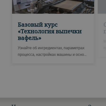
Базовый курс
«Технология выпечки
вафель»
М
Узнайте об ингредиентах, параметрах
п
процесса, настройках машины и осно…