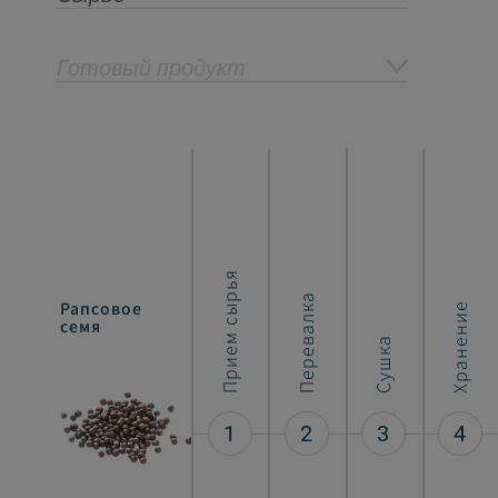
Готовый продукт
Прием сырья
Перевалка
Рапсовое
Хлопья из
Хранение
семя
семян рапса
Сушка
1
2
3
4