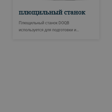
плющильный cтaнoк
Плющильный станок DOQB
используется для подготовки и
обработки масличных семян для
плющения раздробленных соевых
бобов и мягких масличных семян, таких
как семена подсолнечника, канолы и
кукурузных зародышей. Проверенная
технология и высокая надежность
позволяют полностью положиться на
эту установку.