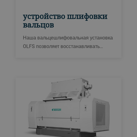
устройство шлифовки
вальцов
Наша вальцешлифовальная установка
OLFS позволяет восстанавливать
поверхность вальцов плющильного
станка без их демонтажа. Эта прочная
и простая в установке машина-автомат
разработана для обеспечения
стабильно точных результатов
шлифования.