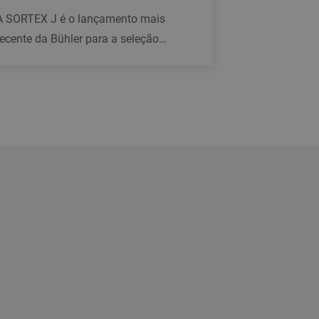
A SORTEX J é o lançamento mais
recente da Bühler para a seleção
eletrônica de grãos, sementes e
plásticos. Com uma nova interface do
usuário, câmeras coloridas e
iluminação totalmente remodelada, a
SORTEX J foi concebida com base nos
melhores resultados de nossos 75 anos
de experiência.