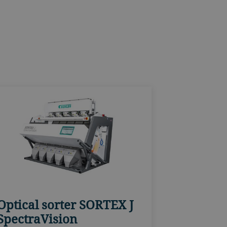
Optical sorter SORTEX J
SpectraVision