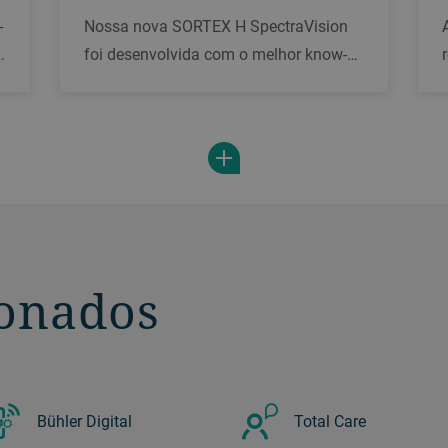
-
Nossa nova SORTEX H SpectraVision
foi desenvolvida com o melhor know-
how da engenharia suíça e britânica.
Sendo o auge de nossos 75 anos de
g
ampla experiência em seleção óptica, a
SpectraVision oferece três benefícios
essenciais a nossos clientes.
ionados
Bühler Digital
Total Care