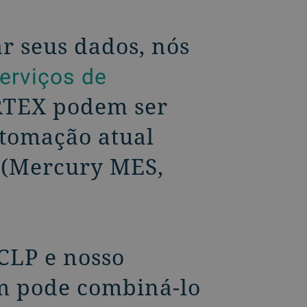
ar seus dados, nós
erviços de
RTEX podem ser
utomação atual
r (Mercury MES,
CLP e nosso
ém pode combiná-lo