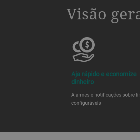
a decorative background image
Visão ger
Aja rápido e economize
dinheiro
Alarmes e notificações sobre li
configuráveis