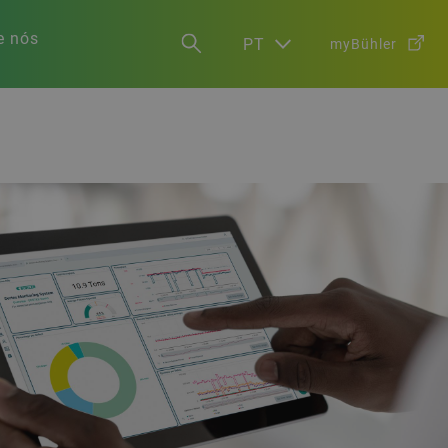
e nós
PT
myBühler