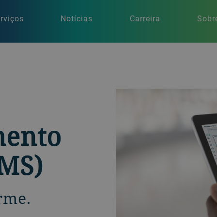
rviços
Notícias
Carreira
Sobr
mento
MS)
rme.