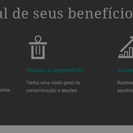
al de seus benefíci
Reduza o desperdício
Aumen
Tenha uma visão geral da
Rastre
mites
contaminação e ejeções
paralis