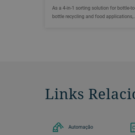
As a 4-in-1 sorting solution for bottle-to
bottle recycling and food applications,
our SORTEX A GlowVision has been
designed for superior color sorting,
foreign matter removal, polymer sortin
and reducing loose labels.
Links Relac
Automação