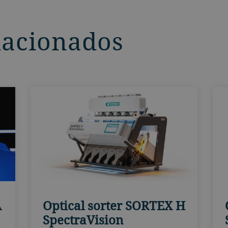
lacionados
A
Optical sorter SORTEX H
SpectraVision