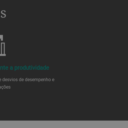
os
te a produtividade
ie desvios de desempenho e
ações