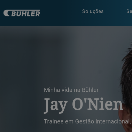
Soluções
Se
a decorative background image
Minha vida na Bühler
Jay O'Nien
Trainee em Gestão Internacional,