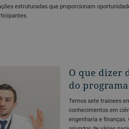
otações estruturadas que proporcionam oportunidade
ticipantes.
O que dizer 
do programa
Temos sete trainees em seu primeiro ano com
conhecimentos em ciênc
engenharia e finanças
oriundos de várias nac