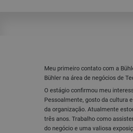
Meu primeiro contato com a Bühler foi através do programa UNITECH. Mais tarde, comecei minha jornada com a
Bühler na área de negócios de T
O estágio confirmou meu interesse na Bühler e me motivou a me candidatar ao Programa de Trainee em Gestão.
Pessoalmente, gosto da cultura 
da organização. Atualmente esto
três anos. Trabalho como assiste
do negócio e uma valiosa expos