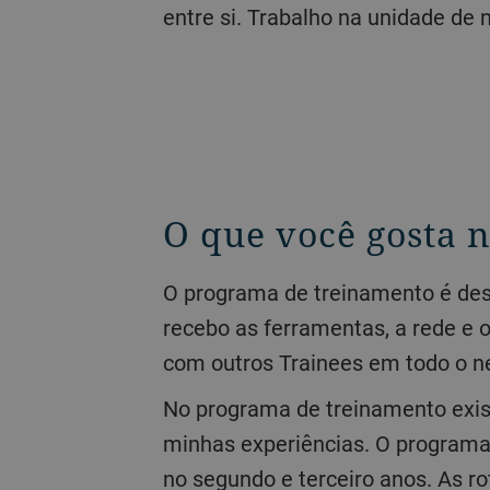
entre si. Trabalho na unidade de
O que você gosta 
O programa de treinamento é desafiador, mas extremamente gratificante. Trabalho com muitos tópicos novos, mas
recebo as ferramentas, a rede e 
com outros Trainees em todo o n
No programa de treinamento existem 3 rotações, o que significa que posso vivenciar várias funções e diversificar
minhas experiências. O programa
no segundo e terceiro anos. As r