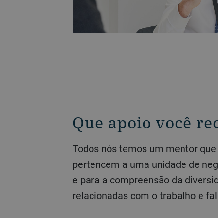
Que apoio você re
Todos nós temos um mentor que nos apoia durante todos os três anos do Programa de Trainees em Gestão. Eles
pertencem a uma unidade de negóc
e para a compreensão da diversi
relacionadas com o trabalho e fal