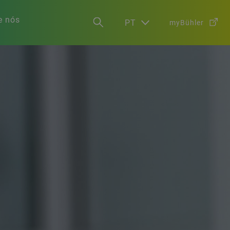
e nós
PT
myBühler