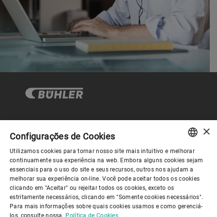
×
Governança Corporativa
Configurações de Cookies
Utilizamos cookies para tornar nosso site mais intuitivo e melhorar
ENGLISH
continuamente sua experiência na web. Embora alguns cookies sejam
Sobre nós
essenciais para o uso do site e seus recursos, outros nos ajudam a
SPANISH
melhorar sua experiência on-line. Você pode aceitar todos os cookies
clicando em "Aceitar" ou rejeitar todos os cookies, exceto os
GERMAN
Links úteis
estritamente necessários, clicando em "Somente cookies necessários".
Para mais informações sobre quais cookies usamos e como gerenciá-
FRENCH
los, consulte nossa
Política de Cookies