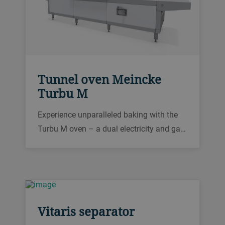
Tunnel oven Meincke
Turbu M
Experience unparalleled baking with the
Turbu M oven – a dual electricity and gas
solution for perfect texture, flavor, and
color. Choose flexibility, cost efficiency,
and intelligence with Turbu M, your ally in
the transition to Co2-neutral baking.
Vitaris separator