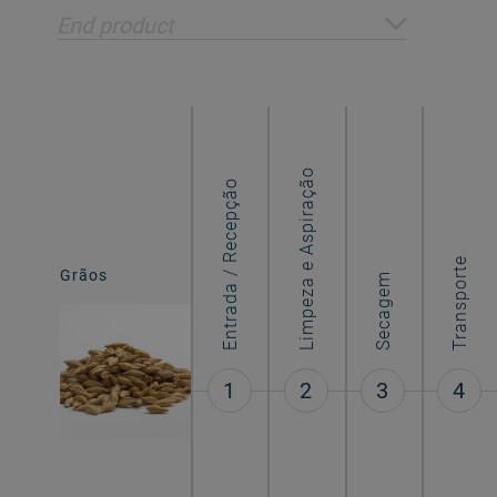
End product
Limpeza e Aspiração
Entrada / Recepção
Grãos
Transporte
Grãos
Secagem
processados
1
2
3
4