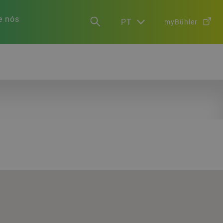
e nós
PT
myBühler