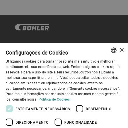
×
Governança Corporativa
Configurações de Cookies
Utilizamos cookies para tornar nosso site mais intuitivo e melhorar
ENGLISH
continuamente sua experiência na web. Embora alguns cookies sejam
Sobre nós
essenciais para o uso do site e seus recursos, outros nos ajudam a
SPANISH
melhorar sua experiência on-line. Você pode aceitar todos os cookies
clicando em "Aceitar" ou rejeitar todos os cookies, exceto os
GERMAN
Links úteis
estritamente necessários, clicando em "Somente cookies necessários".
Para mais informações sobre quais cookies usamos e como gerenciá-
FRENCH
los, consulte nossa
Política de Cookies
PORTUGUESE
ESTRITAMENTE NECESSÁRIOS
DESEMPENHO
RUSSIAN
DIRECIONAMENTO
FUNCIONALIDADE
VIETNAMESE