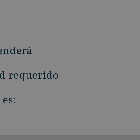
enderá
ad requerido
 es: