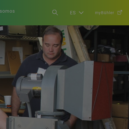
 somos
ES
myBühler