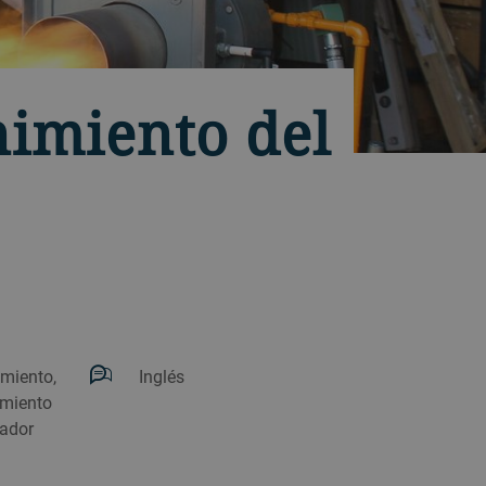
nimiento del
miento,
Inglés
imiento
cador