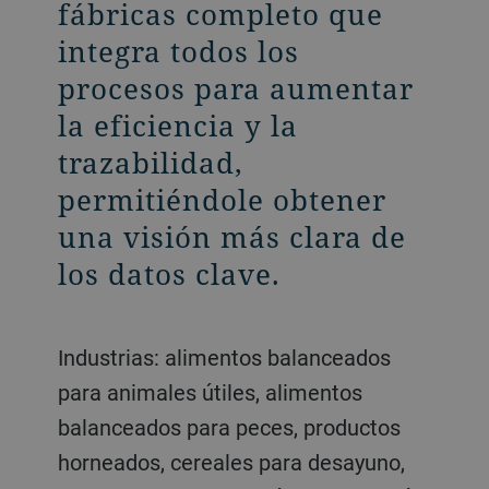
fábricas completo que
producción
integra todos los
seleccionados. Está
procesos para aumentar
diseñado
la eficiencia y la
específicamente para
trazabilidad,
plantas pequeñas o
permitiéndole obtener
medianas con
una visión más clara de
parámetros de
los datos clave.
producción simples y
continuos.
Industrias: alimentos balanceados
para animales útiles, alimentos
Industrias: industria cervecera,
balanceados para peces, productos
manipulación de cereales,
horneados, cereales para desayuno,
leguminosas y especias, arroz y arroz