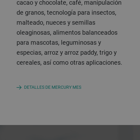
cacao y chocolate, café, manipulación
paddy, trigo y cereales, así como otras
de granos, tecnología para insectos,
aplicaciones.
malteado, nueces y semillas
oleaginosas, alimentos balanceados
para mascotas, leguminosas y
especias, arroz y arroz paddy, trigo y
cereales, así como otras aplicaciones.
DETALLES DE MERCURY MES
a decorative background image