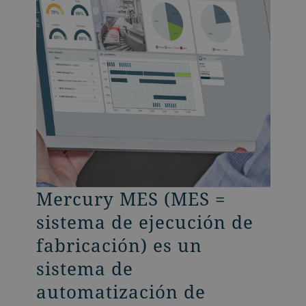
Mercury MES (MES =
Mercury Nano se centra
sistema de ejecución de
en controlar la
fabricación) es un
producción, proteger la
sistema de
instalación y monitorear
automatización de
los parámetros de