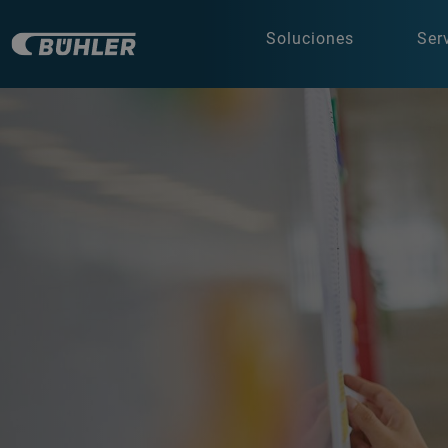
Soluciones
Ser
a decorative background image