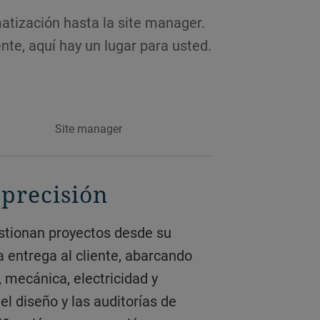
atización hasta la site manager.
ente, aquí hay un lugar para usted.
Site manager
 precisión
í donde hace falta
do en marcha
a entrega al cliente, abarcando
a en marcha con enfoque y
supuestos. Desde los planes de
, mecánica, electricidad y
a seguridad en las obras, el
a la coordinación de las partes
l diseño y las auditorías de
ativa y la entrega sin
an de que todo avance sin