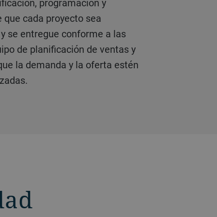
ificación, programación y
te, gestionando con
s más altos estándares de
e que cada proyecto sea
ción las etapas finales y críticas
o y se entregue conforme a las
uipo de planificación de ventas y
que la demanda y la oferta estén
izadas.
dad