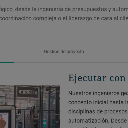
ógico, desde la ingeniería de presupuestos y autom
a coordinación compleja o el liderazgo de cara al cli
Gestión de proyecto
Ejecutar con
Construir all
Mantener to
Nuestros ingenieros gestionan proyectos desde su
Nuestros site manager y supervisores lideran la
Los jefes de proyecto orquestan el progreso alineando a
concepto inicial hasta l
instalación y la puest
personas, plazos y pre
disciplinas de procesos
disciplina. Garantizan l
trabajo detallados hast
automatización. Desde e
cumplimiento de la norm
interesadas, se asegur