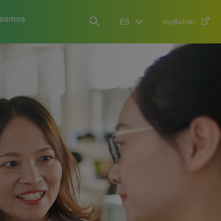
 somos
ES
myBühler