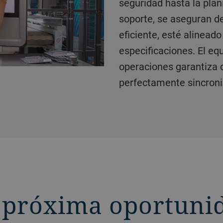
seguridad hasta la plan
contratiempos al clien
contratiempos y con lo
soporte, se aseguran d
profesionalidad y dedica
calidad.
eficiente, esté alinead
de la entrega.
especificaciones. El eq
operaciones garantiza 
perfectamente sincron
 próxima oportuni