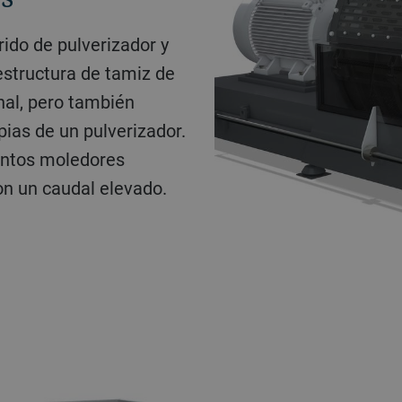
brido de pulverizador y
estructura de tamiz de
nal, pero también
pias de un pulverizador.
entos moledores
n un caudal elevado.