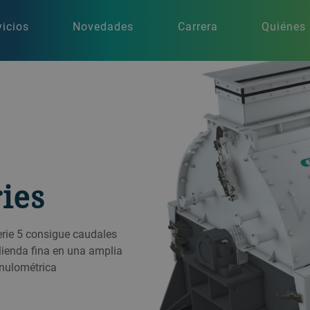
vicios
Novedades
Carrera
Quiénes
ies
erie 5 consigue caudales
olienda fina en una amplia
anulométrica