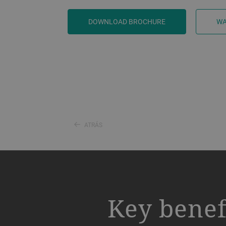
DOWNLOAD BROCHURE
WA
ATRÁS
a decorative background image
Key benef