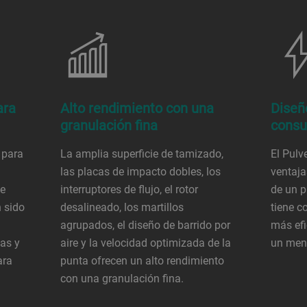
ara
Alto rendimiento con una
Diseñ
granulación fina
consu
 para
La amplia superficie de tamizado,
El Pulve
n
las placas de impacto dobles, los
ventaja
de
interruptores de flujo, el rotor
de un p
 sido
desalineado, los martillos
tiene c
agrupados, el diseño de barrido por
más efi
vas y
aire y la velocidad optimizada de la
un men
ara
punta ofrecen un alto rendimiento
con una granulación fina.