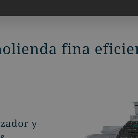
olienda fina eficie
izador y
s