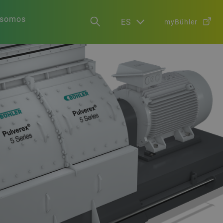
 somos
ES
myBühler