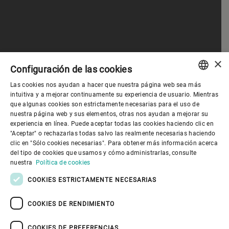
×
Configuración de las cookies
Las cookies nos ayudan a hacer que nuestra página web sea más
ENGLISH
intuitiva y a mejorar continuamente su experiencia de usuario. Mientras
que algunas cookies son estrictamente necesarias para el uso de
SPANISH
nuestra página web y sus elementos, otras nos ayudan a mejorar su
experiencia en línea. Puede aceptar todas las cookies haciendo clic en
Gobierno corporativo
GERMAN
"Aceptar" o rechazarlas todas salvo las realmente necesarias haciendo
clic en "Sólo cookies necesarias". Para obtener más información acerca
FRENCH
del tipo de cookies que usamos y cómo administrarlas, consulte
El mundo de Bühler
PORTUGUESE
nuestra
Política de cookies
RUSSIAN
COOKIES ESTRICTAMENTE NECESARIAS
El mundo de Bühler
VIETNAMESE
COOKIES DE RENDIMIENTO
中文
COOKIES DE PREFERENCIAS