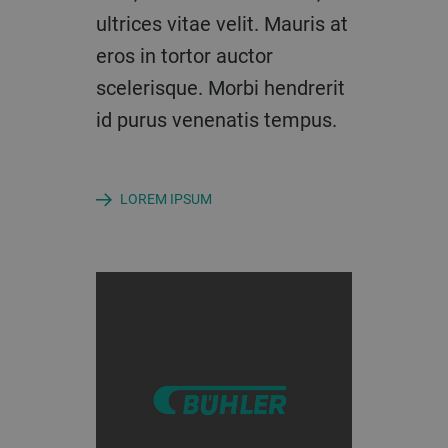
ultrices vitae velit. Mauris at
ultrices vitae velit. Mauris at
ultrices vitae velit. Mauris at
eros in tortor auctor
eros in tortor auctor
eros in tortor auctor
scelerisque. Morbi hendrerit
scelerisque. Morbi hendrerit
scelerisque. Morbi hendrerit
id purus venenatis tempus.
id purus venenatis tempus.
id purus venenatis tempus.
LOREM IPSUM
LOREM IPSUM
LOREM IPSUM