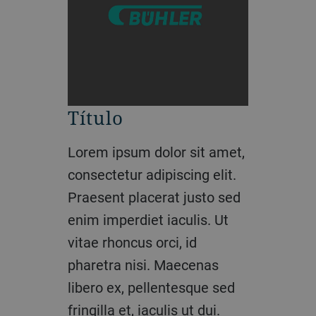
Título
Título
Título
Lorem ipsum dolor sit amet,
Lorem ipsum dolor sit amet,
Lorem ipsum dolor sit amet,
consectetur adipiscing elit.
consectetur adipiscing elit.
consectetur adipiscing elit.
Praesent placerat justo sed
Praesent placerat justo sed
Praesent placerat justo sed
enim imperdiet iaculis. Ut
enim imperdiet iaculis. Ut
enim imperdiet iaculis. Ut
vitae rhoncus orci, id
vitae rhoncus orci, id
vitae rhoncus orci, id
pharetra nisi. Maecenas
pharetra nisi. Maecenas
pharetra nisi. Maecenas
libero ex, pellentesque sed
libero ex, pellentesque sed
libero ex, pellentesque sed
fringilla et, iaculis ut dui.
fringilla et, iaculis ut dui.
fringilla et, iaculis ut dui.