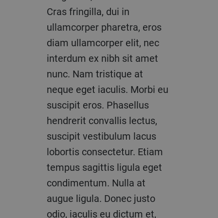
Cras fringilla, dui in
Cras fringilla, dui in
Cras fringilla, dui in
ullamcorper pharetra, eros
ullamcorper pharetra, eros
ullamcorper pharetra, eros
diam ullamcorper elit, nec
diam ullamcorper elit, nec
diam ullamcorper elit, nec
interdum ex nibh sit amet
interdum ex nibh sit amet
interdum ex nibh sit amet
nunc. Nam tristique at
nunc. Nam tristique at
nunc. Nam tristique at
neque eget iaculis. Morbi eu
neque eget iaculis. Morbi eu
neque eget iaculis. Morbi eu
suscipit eros. Phasellus
suscipit eros. Phasellus
suscipit eros. Phasellus
hendrerit convallis lectus,
hendrerit convallis lectus,
hendrerit convallis lectus,
suscipit vestibulum lacus
suscipit vestibulum lacus
suscipit vestibulum lacus
lobortis consectetur. Etiam
lobortis consectetur. Etiam
lobortis consectetur. Etiam
tempus sagittis ligula eget
tempus sagittis ligula eget
tempus sagittis ligula eget
condimentum. Nulla at
condimentum. Nulla at
condimentum. Nulla at
augue ligula. Donec justo
augue ligula. Donec justo
augue ligula. Donec justo
odio, iaculis eu dictum et,
odio, iaculis eu dictum et,
odio, iaculis eu dictum et,