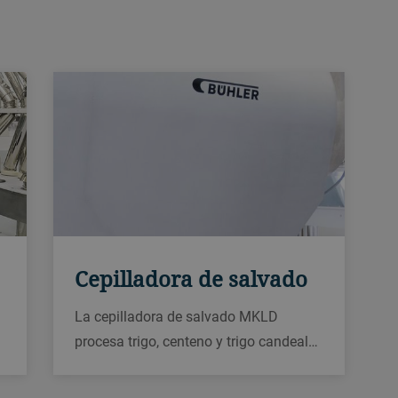
Cepilladora de salvado
La cepilladora de salvado MKLD
procesa trigo, centeno y trigo candeal
(durum), separando la harina del
salvado. Es compacta y tiene un tamiz