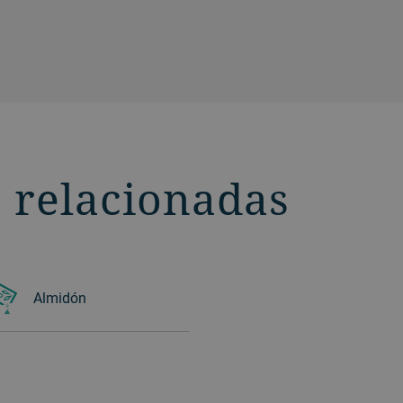
extraíble para facilitar la limpieza y el
mantenimiento. Una cepilladora de
salvado ayuda a aumentar el
rendimiento.
 relacionadas
Almidón