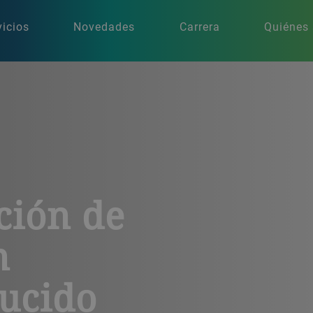
vicios
Novedades
Carrera
Quiénes
ción de
n
ducido