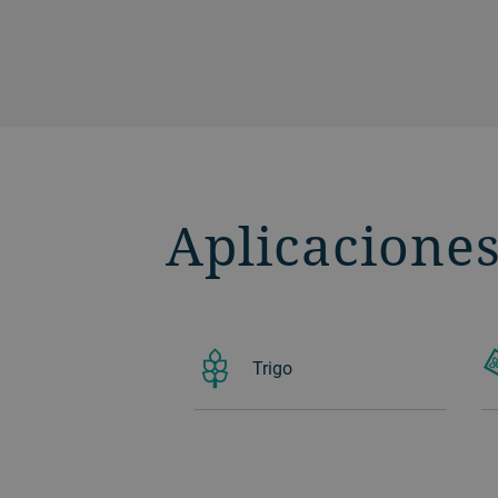
trigo duro y centeno. Tiene una
capacidad de hasta 1,8 t/h, o 3,6 t/h si
utiliza la máquina doble.
Aplicaciones
Trigo