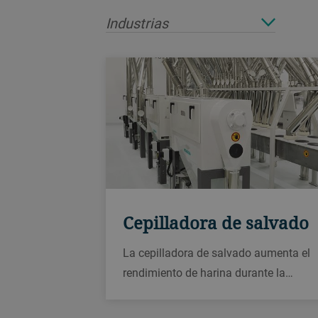
Industrias
Cepilladora de salvado
La cepilladora de salvado aumenta el
rendimiento de harina durante la
molienda eliminando la harina del
salvado. Se utiliza para trigo blando,