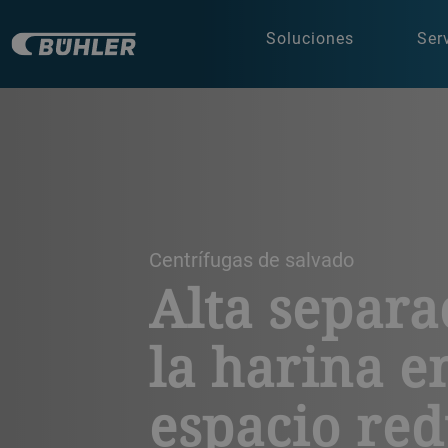
Soluciones
Ser
a decorative background image
Centrífugas de salvado
Alta separa
la harina e
espacio re