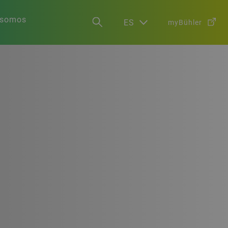
 somos
ES
myBühler