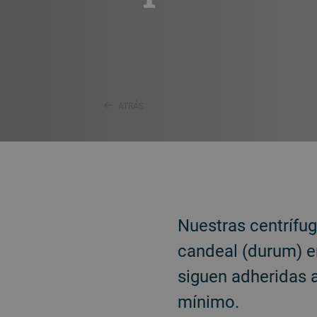
ATRÁS
Nuestras centrífug
candeal (durum) en
siguen adheridas a
mínimo.