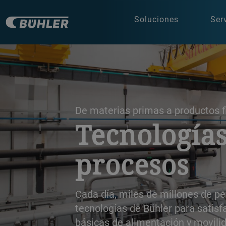
Soluciones
Ser
a decorative background image
De materias primas a productos f
Tecnologías
procesos
Cada día, miles de millones de 
tecnologías de Bühler para satis
básicas de alimentación y movili