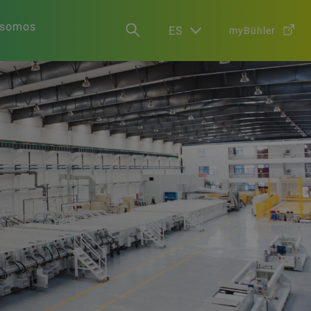
 somos
ES
myBühler