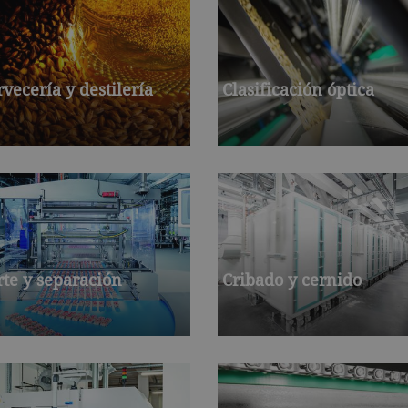
rvecería y destilería
Clasificación óptica
rte y separación
Cribado y cernido