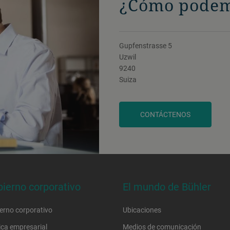
¿Cómo podem
Gupfenstrasse 5
Uzwil
9240
Suiza
CONTÁCTENOS
ierno corporativo
El mundo de Bühler
erno corporativo
Ubicaciones
tica empresarial
Medios de comunicación