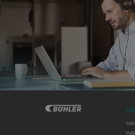
Gob
Gobi
Polí