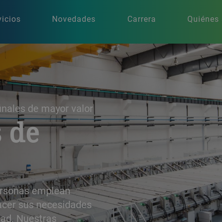
vicios
Novedades
Carrera
Quiénes
inales de mayor valor
 de
personas emplean
facer sus necesidades
dad. Nuestras