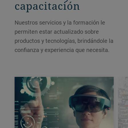
tecnología, servicios en línea e, incluso,
capacitación
servicios predictivos basados en IoT para
ayudarle a incrementar su productividad.
Nuestros servicios y la formación le
permiten estar actualizado sobre
productos y tecnologías, brindándole la
confianza y experiencia que necesita.