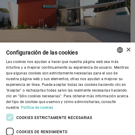
×
Configuración de las cookies
Las cookies nos ayudan a hacer que nuestra página web sea más
ENGLISH
intuitiva y a mejorar continuamente su experiencia de usuario. Mientras
que algunas cookies son estrictamente necesarias para el uso de
SPANISH
nuestra página web y sus elementos, otras nos ayudan a mejorar su
experiencia en línea. Puede aceptar todas las cookies haciendo clic en
Gobierno corporativo
GERMAN
"Aceptar" o rechazarlas todas salvo las realmente necesarias haciendo
clic en "Sólo cookies necesarias". Para obtener más información acerca
FRENCH
del tipo de cookies que usamos y cómo administrarlas, consulte
El mundo de Bühler
PORTUGUESE
nuestra
Política de cookies
RUSSIAN
COOKIES ESTRICTAMENTE NECESARIAS
El mundo de Bühler
VIETNAMESE
COOKIES DE RENDIMIENTO