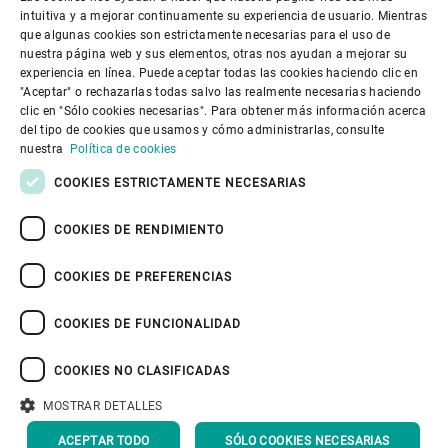
ENGLISH
intuitiva y a mejorar continuamente su experiencia de usuario. Mientras
que algunas cookies son estrictamente necesarias para el uso de
SPANISH
nuestra página web y sus elementos, otras nos ayudan a mejorar su
experiencia en línea. Puede aceptar todas las cookies haciendo clic en
Gobierno corporativo
GERMAN
"Aceptar" o rechazarlas todas salvo las realmente necesarias haciendo
clic en "Sólo cookies necesarias". Para obtener más información acerca
FRENCH
del tipo de cookies que usamos y cómo administrarlas, consulte
El mundo de Bühler
PORTUGUESE
nuestra
Política de cookies
RUSSIAN
COOKIES ESTRICTAMENTE NECESARIAS
El mundo de Bühler
VIETNAMESE
COOKIES DE RENDIMIENTO
中文
COOKIES DE PREFERENCIAS
日本語
COOKIES DE FUNCIONALIDAD
Política de privacidad
Política de cookies
Exención de responsabilidad
Pie de imprenta
COOKIES NO CLASIFICADAS
Seguridad de la información
Youtube Privacy Policy
MOSTRAR DETALLES
VOLVER ARRIBA
ACEPTAR TODO
SÓLO COOKIES NECESARIAS