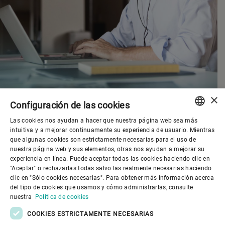
×
Configuración de las cookies
Las cookies nos ayudan a hacer que nuestra página web sea más
ENGLISH
intuitiva y a mejorar continuamente su experiencia de usuario. Mientras
que algunas cookies son estrictamente necesarias para el uso de
SPANISH
nuestra página web y sus elementos, otras nos ayudan a mejorar su
experiencia en línea. Puede aceptar todas las cookies haciendo clic en
Gobierno corporativo
GERMAN
"Aceptar" o rechazarlas todas salvo las realmente necesarias haciendo
clic en "Sólo cookies necesarias". Para obtener más información acerca
FRENCH
del tipo de cookies que usamos y cómo administrarlas, consulte
El mundo de Bühler
PORTUGUESE
nuestra
Política de cookies
RUSSIAN
COOKIES ESTRICTAMENTE NECESARIAS