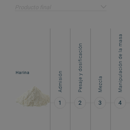
Producto final
Manipulación de la masa
Pesaje y dosificación
Harina
Galletas
Admisión
Mezcla
1
2
3
4