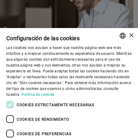
×
Configuración de las cookies
Las cookies nos ayudan a hacer que nuestra página web sea más
ENGLISH
intuitiva y a mejorar continuamente su experiencia de usuario. Mientras
que algunas cookies son estrictamente necesarias para el uso de
SPANISH
nuestra página web y sus elementos, otras nos ayudan a mejorar su
experiencia en línea. Puede aceptar todas las cookies haciendo clic en
GERMAN
"Aceptar" o rechazarlas todas salvo las realmente necesarias haciendo
clic en "Sólo cookies necesarias". Para obtener más información acerca
FRENCH
del tipo de cookies que usamos y cómo administrarlas, consulte
PORTUGUESE
nuestra
Política de cookies
RUSSIAN
COOKIES ESTRICTAMENTE NECESARIAS
VIETNAMESE
COOKIES DE RENDIMIENTO
Gobierno corporativo
中文
COOKIES DE PREFERENCIAS
日本語