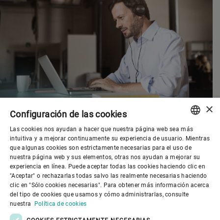
×
Configuración de las cookies
Las cookies nos ayudan a hacer que nuestra página web sea más
ENGLISH
intuitiva y a mejorar continuamente su experiencia de usuario. Mientras
que algunas cookies son estrictamente necesarias para el uso de
SPANISH
nuestra página web y sus elementos, otras nos ayudan a mejorar su
experiencia en línea. Puede aceptar todas las cookies haciendo clic en
Gobierno corporativo
GERMAN
"Aceptar" o rechazarlas todas salvo las realmente necesarias haciendo
clic en "Sólo cookies necesarias". Para obtener más información acerca
FRENCH
del tipo de cookies que usamos y cómo administrarlas, consulte
El mundo de Bühler
PORTUGUESE
nuestra
Política de cookies
RUSSIAN
COOKIES ESTRICTAMENTE NECESARIAS