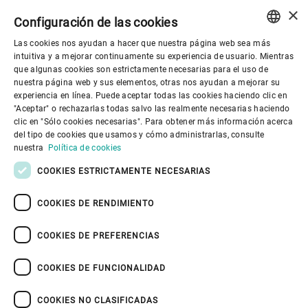
×
Configuración de las cookies
Las cookies nos ayudan a hacer que nuestra página web sea más
ENGLISH
intuitiva y a mejorar continuamente su experiencia de usuario. Mientras
que algunas cookies son estrictamente necesarias para el uso de
SPANISH
nuestra página web y sus elementos, otras nos ayudan a mejorar su
experiencia en línea. Puede aceptar todas las cookies haciendo clic en
Gobierno corporativo
GERMAN
"Aceptar" o rechazarlas todas salvo las realmente necesarias haciendo
clic en "Sólo cookies necesarias". Para obtener más información acerca
FRENCH
del tipo de cookies que usamos y cómo administrarlas, consulte
El mundo de Bühler
PORTUGUESE
nuestra
Política de cookies
RUSSIAN
COOKIES ESTRICTAMENTE NECESARIAS
El mundo de Bühler
VIETNAMESE
COOKIES DE RENDIMIENTO
中文
COOKIES DE PREFERENCIAS
日本語
COOKIES DE FUNCIONALIDAD
Política de privacidad
Política de cookies
Exención de responsabilidad
Pie de imprenta
COOKIES NO CLASIFICADAS
Seguridad de la información
Youtube Privacy Policy