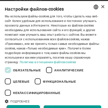
×
Настройки файлов-cookies
Мы используем файлы-cookies для того, чтобы сделать наш веб-
Корпоративное управление
ENGLISH
сайт более удобным для использования и постоянно улучшать
просмотр данных в Интернете. Некоторые из файлов-cookies
SPANISH
необходимы для использования сайта и его функций, а другие
О нас
помогают нам улучшить ваш опыт работы с сайтом. Вы можете
GERMAN
согласиться с использованием всех файлов-cookies, нажав
«Принимаю», или же принять только самые необходимые файлы-
FRENCH
cookies, нажав «Только необходимые куки». Получите более
Полезные ссылки
PORTUGUESE
подробную информацию о том, какие файлы-cookies мы
используем и как ими управлять, посетив нашу справочную
RUSSIAN
страницу
Политика в отношении файлов-cookies
VIETNAMESE
ОБЯЗАТЕЛЬНЫЕ
АНАЛИТИЧЕСКИЕ
中文
ЦЕЛЕВЫЕ
ФУНКЦИОНАЛЬНЫЕ
Политика конфиденциальности
日本語
Политика в отношении файлов cookie
Отказ от ответственности
Правовая информация
НЕКЛАССИФИЦИРОВАННЫЕ
Youtube Privacy Policy
ПОДРОБНЕЕ
К НАЧАЛУ