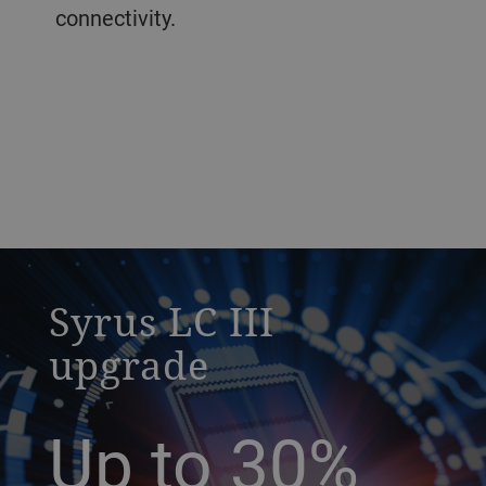
connectivity.
a decorative background image
Syrus LC III
upgrade
Up to 30%