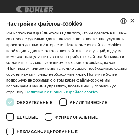
×
Настройки файлов-cookies
Мы используем файлы-cookies для того, чтобы сделать наш веб-
Корпоративное управление
ENGLISH
сайт более удобным для использования и постоянно улучшать
просмотр данных в Интернете. Некоторые из файлов-cookies
SPANISH
необходимы для использования сайта и его функций, а другие
О нас
помогают нам улучшить ваш опыт работы с сайтом. Вы можете
GERMAN
согласиться с использованием всех файлов-cookies, нажав
«Принимаю», или же принять только самые необходимые файлы-
FRENCH
cookies, нажав «Только необходимые куки». Получите более
Полезные ссылки
PORTUGUESE
подробную информацию о том, какие файлы-cookies мы
используем и как ими управлять, посетив нашу справочную
RUSSIAN
страницу
Политика в отношении файлов-cookies
VIETNAMESE
ОБЯЗАТЕЛЬНЫЕ
АНАЛИТИЧЕСКИЕ
中文
ЦЕЛЕВЫЕ
ФУНКЦИОНАЛЬНЫЕ
Политика конфиденциальности
日本語
Политика в отношении файлов cookie
Отказ от ответственности
Правовая информация
НЕКЛАССИФИЦИРОВАННЫЕ
Youtube Privacy Policy