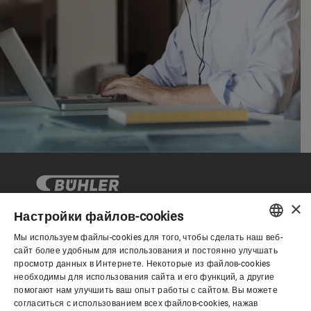
×
Настройки файлов-cookies
Мы используем файлы-cookies для того, чтобы сделать наш веб-
Корпоративное управление
ENGLISH
сайт более удобным для использования и постоянно улучшать
просмотр данных в Интернете. Некоторые из файлов-cookies
SPANISH
необходимы для использования сайта и его функций, а другие
О нас
помогают нам улучшить ваш опыт работы с сайтом. Вы можете
GERMAN
согласиться с использованием всех файлов-cookies, нажав