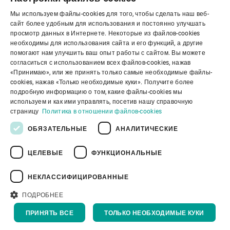
Мы используем файлы-cookies для того, чтобы сделать наш веб-
Корпоративное управление
ENGLISH
сайт более удобным для использования и постоянно улучшать
просмотр данных в Интернете. Некоторые из файлов-cookies
SPANISH
необходимы для использования сайта и его функций, а другие
О нас
помогают нам улучшить ваш опыт работы с сайтом. Вы можете
GERMAN
согласиться с использованием всех файлов-cookies, нажав
«Принимаю», или же принять только самые необходимые файлы-
FRENCH
cookies, нажав «Только необходимые куки». Получите более
Полезные ссылки
PORTUGUESE
подробную информацию о том, какие файлы-cookies мы
используем и как ими управлять, посетив нашу справочную
RUSSIAN
страницу
Политика в отношении файлов-cookies
VIETNAMESE
ОБЯЗАТЕЛЬНЫЕ
АНАЛИТИЧЕСКИЕ
中文
ЦЕЛЕВЫЕ
ФУНКЦИОНАЛЬНЫЕ
Политика конфиденциальности
日本語
Политика в отношении файлов cookie
Отказ от ответственности
Правовая информация
НЕКЛАССИФИЦИРОВАННЫЕ
Youtube Privacy Policy
ПОДРОБНЕЕ
К НАЧАЛУ
ПРИНЯТЬ ВСЕ
ТОЛЬКО НЕОБХОДИМЫЕ КУКИ