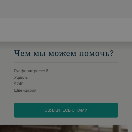
размольной щели и может сократить
время фильтрования сусла, тем самым
увеличивая производительность
пивоваренного завода.
Чем мы можем помочь?
Гупфенштрассе 5
Уцвиль
9240
Швейцария
СВЯЖИТЕСЬ С НАМИ