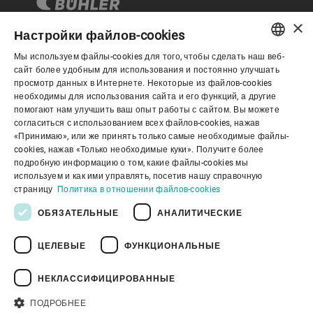
×
Настройки файлов-cookies
Мы используем файлы-cookies для того, чтобы сделать наш веб-
Корпоративное управление
ENGLISH
сайт более удобным для использования и постоянно улучшать
просмотр данных в Интернете. Некоторые из файлов-cookies
SPANISH
необходимы для использования сайта и его функций, а другие
О нас
помогают нам улучшить ваш опыт работы с сайтом. Вы можете
GERMAN
согласиться с использованием всех файлов-cookies, нажав
«Принимаю», или же принять только самые необходимые файлы-
FRENCH
cookies, нажав «Только необходимые куки». Получите более
Полезные ссылки
PORTUGUESE
подробную информацию о том, какие файлы-cookies мы
используем и как ими управлять, посетив нашу справочную
RUSSIAN
страницу
Политика в отношении файлов-cookies
VIETNAMESE
ОБЯЗАТЕЛЬНЫЕ
АНАЛИТИЧЕСКИЕ
中文
ЦЕЛЕВЫЕ
ФУНКЦИОНАЛЬНЫЕ
Политика конфиденциальности
日本語
Политика в отношении файлов cookie
Отказ от ответственности
Правовая информация
НЕКЛАССИФИЦИРОВАННЫЕ
Youtube Privacy Policy
ПОДРОБНЕЕ