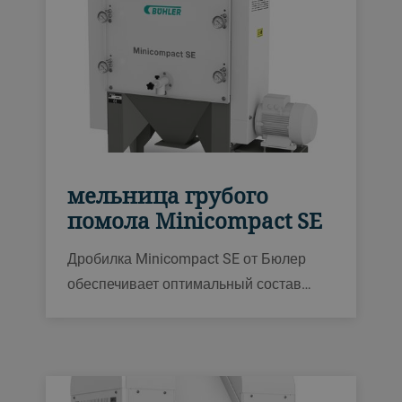
мельница грубого
помола Minicompact SE
Дробилка Minicompact SE от Бюлер
обеспечивает оптимальный состав
солода, высокий выход продукта и
короткое время фильтрации сусла. Она
отличается большой пропускной
способностью при компактном размере