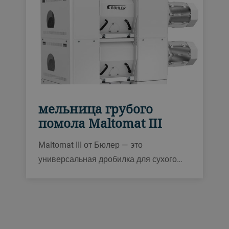
и обрабатывает солод, ячмень,
дробленый или шлифованный рис,
сорго и кукурузную крупу.
мельница грубого
помола Maltomat III
Maltomat III от Бюлер — это
универсальная дробилка для сухого
или кондиционированного солода и
неосоложенного зерна. Она имеет
низкое энергопотребление, оснащена
автоматическим регулятором