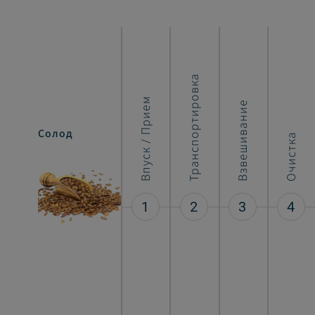
Транспортировка
Впуск / Прием
Взвешивание
Солод
Пиво
Очистка
1
2
3
4