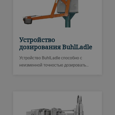
Устройство
дозирования BuhlLadle
Устройство BuhlLadle способно с
неизменной точностью дозировать
порции жидкого алюминия массой до
60 кг. Прочная конструкция для
тяжёлых условий литейного
производства, полностью интегрирован
в систему управления литейных машин
серии Evolution, Fusion или Carat для