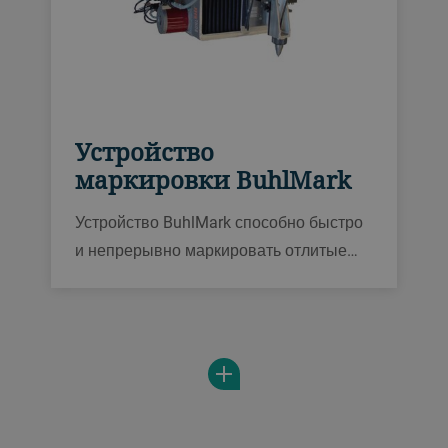
Устройство
маркировки BuhlMark
Устройство BuhlMark способно быстро
и непрерывно маркировать отлитые
детали для лучшего отслеживания
изделий. Простая в настройке система
BuhlMark с централизованным
управлением предназначена для
использования с машинами Evolution,
Fusion и Carat в литейном
производстве.