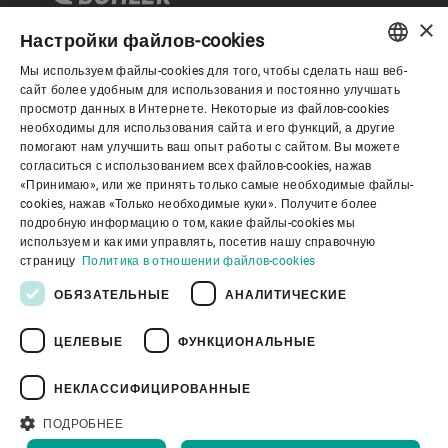
×
Настройки файлов-cookies
Мы используем файлы-cookies для того, чтобы сделать наш веб-
Корпоративное управление
ENGLISH
сайт более удобным для использования и постоянно улучшать
просмотр данных в Интернете. Некоторые из файлов-cookies
SPANISH
необходимы для использования сайта и его функций, а другие
О нас
помогают нам улучшить ваш опыт работы с сайтом. Вы можете
GERMAN
согласиться с использованием всех файлов-cookies, нажав
«Принимаю», или же принять только самые необходимые файлы-
FRENCH
cookies, нажав «Только необходимые куки». Получите более
Полезные ссылки
PORTUGUESE
подробную информацию о том, какие файлы-cookies мы
используем и как ими управлять, посетив нашу справочную
RUSSIAN
страницу
Политика в отношении файлов-cookies
VIETNAMESE
ОБЯЗАТЕЛЬНЫЕ
АНАЛИТИЧЕСКИЕ
中文
ЦЕЛЕВЫЕ
ФУНКЦИОНАЛЬНЫЕ
Политика конфиденциальности
日本語
Политика в отношении файлов cookie
Отказ от ответственности
Правовая информация
НЕКЛАССИФИЦИРОВАННЫЕ
Youtube Privacy Policy
ПОДРОБНЕЕ