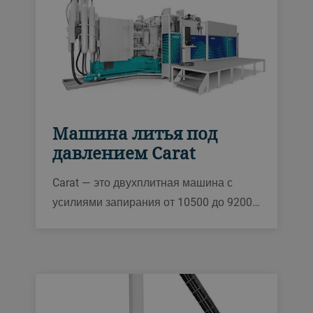
Машина литья под
давлением Carat
Carat — это двухплитная машина с
усилиями запирания от 10500 до 92000
кН, предназначенная для литья под
давлением крупных и сложных
деталей, таких как структурные
компоненты, повышая при этом
производительность до 30 %.