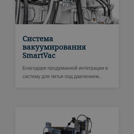
Система
вакуумирования
SmartVac
Благодаря продуманной интеграции в
систему для литья под давлением
Carat, Evolution, Fusion или Ecoline S,
SmartVac в режиме реального времени
измеряет все необходимые параметры
вакуума для повышения стабильности
процесса и улучшения качества литых
деталей.