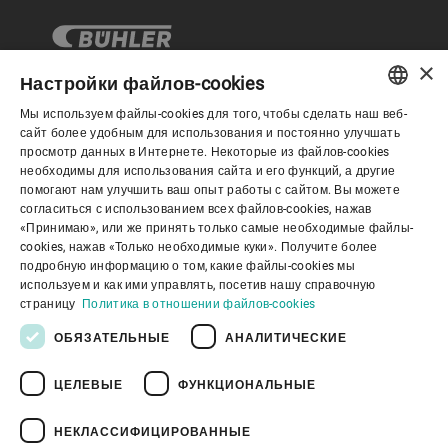
×
Настройки файлов-cookies
Мы используем файлы-cookies для того, чтобы сделать наш веб-
Корпоративное управление
ENGLISH
сайт более удобным для использования и постоянно улучшать
просмотр данных в Интернете. Некоторые из файлов-cookies
SPANISH
необходимы для использования сайта и его функций, а другие
О нас
помогают нам улучшить ваш опыт работы с сайтом. Вы можете
GERMAN
согласиться с использованием всех файлов-cookies, нажав
«Принимаю», или же принять только самые необходимые файлы-
FRENCH
cookies, нажав «Только необходимые куки». Получите более
Полезные ссылки
PORTUGUESE
подробную информацию о том, какие файлы-cookies мы
используем и как ими управлять, посетив нашу справочную
RUSSIAN
страницу
Политика в отношении файлов-cookies
VIETNAMESE
ОБЯЗАТЕЛЬНЫЕ
АНАЛИТИЧЕСКИЕ
中文
ЦЕЛЕВЫЕ
ФУНКЦИОНАЛЬНЫЕ
Политика конфиденциальности
日本語
Политика в отношении файлов cookie
Отказ от ответственности
Правовая информация
НЕКЛАССИФИЦИРОВАННЫЕ
Youtube Privacy Policy