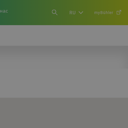
 нас
RU
myBühler