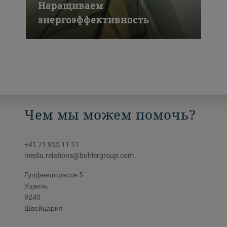
Наращиваем
энергоэффективность
Здания со стеклянными фасадами со
специальным покрытием от Bühler
Leybold Optics расходуют до 50 %
меньше энергии на отопление и
охлаждение.
Чем мы можем помочь?
+41 71 955 11 11
media.relations@buhlergroup.com
Гупфенштрассе 5
Уцвиль
9240
Швейцария