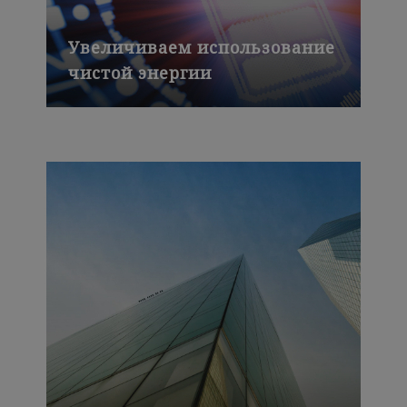
Увеличиваем использование
чистой энергии
Электрическим транспортным
средствам нужны мощные батареи.
Наша уникальная технология
производства электролита для
литий-ионных аккумуляторов и
новый завод в Китае ускоряют
процесс развития
электротранспорта.