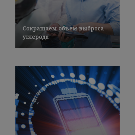
Сокращаем объем выброса
углерода
Мы повысили экологичность наших
технологий, сократив выбросы CO
на
2
15 % только за период 2015–2016
годов, уменьшив использование
ископаемого топлива и повысив
энергоэффективность обработки
пищевых продуктов.