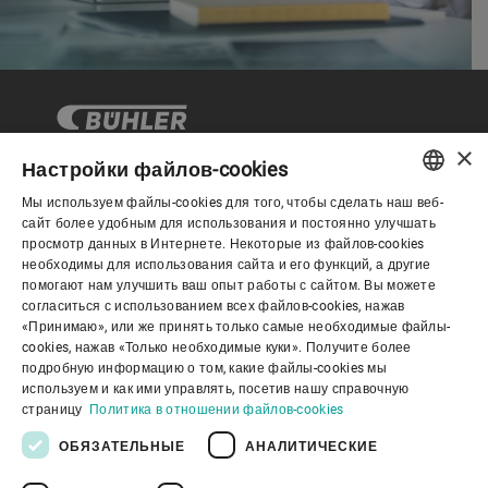
×
Настройки файлов-cookies
Мы используем файлы-cookies для того, чтобы сделать наш веб-
Корпоративное управление
ENGLISH
сайт более удобным для использования и постоянно улучшать
просмотр данных в Интернете. Некоторые из файлов-cookies
SPANISH
необходимы для использования сайта и его функций, а другие
О нас
помогают нам улучшить ваш опыт работы с сайтом. Вы можете
GERMAN
согласиться с использованием всех файлов-cookies, нажав
«Принимаю», или же принять только самые необходимые файлы-
FRENCH
cookies, нажав «Только необходимые куки». Получите более
Полезные ссылки
PORTUGUESE
подробную информацию о том, какие файлы-cookies мы
используем и как ими управлять, посетив нашу справочную
RUSSIAN
страницу
Политика в отношении файлов-cookies
VIETNAMESE
ОБЯЗАТЕЛЬНЫЕ
АНАЛИТИЧЕСКИЕ
中文