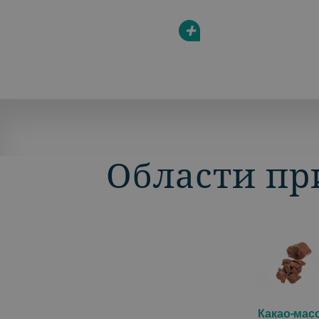
+
Области пр
Какао-мас