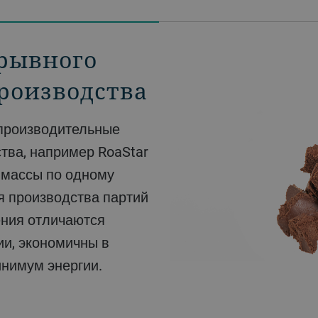
рывного
ние
роизводства
тва, например RoaStar
олучении различного
 массы по одному
огии обжарки позволят
я производства партий
кие нотки, жизненно
ения отличаются
вашего какао-
и, экономичны в
нимум энергии.