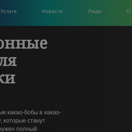
Услуги
Новости
Люди
О
онные
ля
ки
ые какао-бобы в какао-
 которые станут
 нужен полный