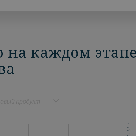
 на каждом этап
ва
овый продукт