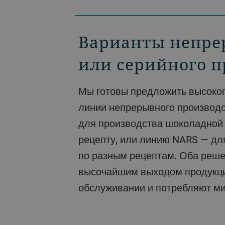
Варианты непре
Точное управле
или серийного п
ароматом
Мы готовы предложить высокопроизводительные
Переработка какао-бобов в готовый какао-порошок
линии непрерывного производс
является важным фактором в п
для производства шоколадной
вкуса и качества. Наши технол
рецепту, или линию NARS — дл
подчеркнуть тонкие ароматичес
по разным рецептам. Оба реш
важные для изысканного вкуса 
высочайшим выходом продукци
порошка.
обслуживании и потребляют ми