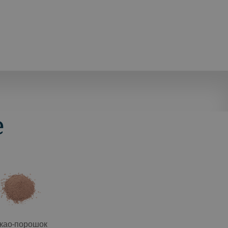
е
као-порошок