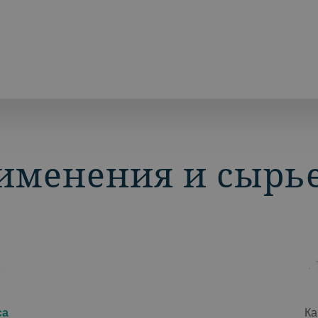
именения и сырь
са
Ка