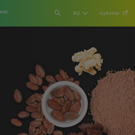
 нас
RU
myBühler