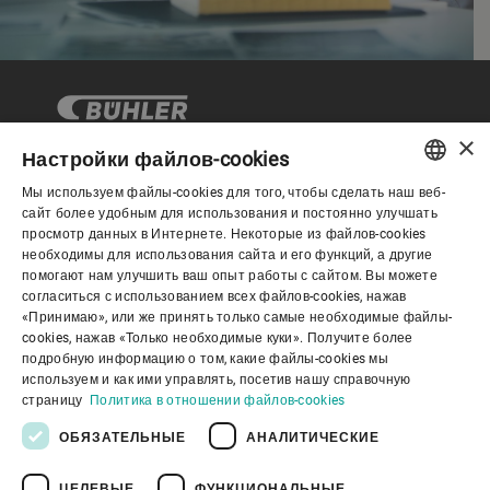
×
Настройки файлов-cookies
Мы используем файлы-cookies для того, чтобы сделать наш веб-
Корпоративное управление
ENGLISH
сайт более удобным для использования и постоянно улучшать
просмотр данных в Интернете. Некоторые из файлов-cookies
SPANISH
необходимы для использования сайта и его функций, а другие
О нас
помогают нам улучшить ваш опыт работы с сайтом. Вы можете
GERMAN
согласиться с использованием всех файлов-cookies, нажав
«Принимаю», или же принять только самые необходимые файлы-
FRENCH
cookies, нажав «Только необходимые куки». Получите более
Полезные ссылки
PORTUGUESE
подробную информацию о том, какие файлы-cookies мы
используем и как ими управлять, посетив нашу справочную
RUSSIAN
страницу
Политика в отношении файлов-cookies
VIETNAMESE
ОБЯЗАТЕЛЬНЫЕ
АНАЛИТИЧЕСКИЕ
中文
ЦЕЛЕВЫЕ
ФУНКЦИОНАЛЬНЫЕ