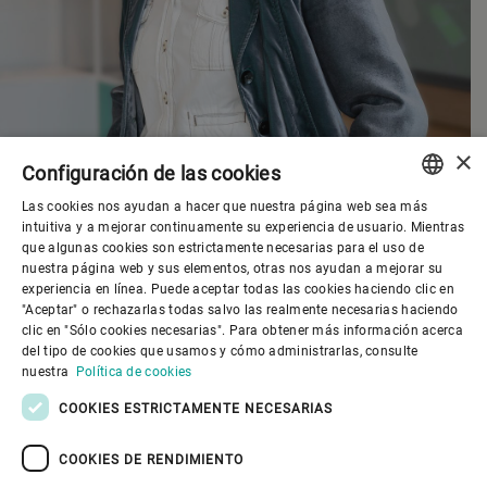
×
Configuración de las cookies
Las cookies nos ayudan a hacer que nuestra página web sea más
ENGLISH
intuitiva y a mejorar continuamente su experiencia de usuario. Mientras
que algunas cookies son estrictamente necesarias para el uso de
SPANISH
nuestra página web y sus elementos, otras nos ayudan a mejorar su
experiencia en línea. Puede aceptar todas las cookies haciendo clic en
Gobierno corporativo
GERMAN
"Aceptar" o rechazarlas todas salvo las realmente necesarias haciendo
clic en "Sólo cookies necesarias". Para obtener más información acerca
FRENCH
del tipo de cookies que usamos y cómo administrarlas, consulte
El mundo de Bühler
PORTUGUESE
nuestra
Política de cookies
RUSSIAN
COOKIES ESTRICTAMENTE NECESARIAS
El mundo de Bühler
VIETNAMESE
COOKIES DE RENDIMIENTO
中文