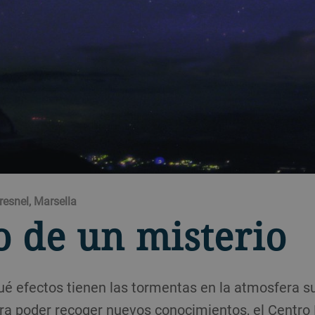
Fresnel, Marsella
o de un misterio
ué efectos tienen las tormentas en la atmosfera s
ara poder recoger nuevos conocimientos, el Centro