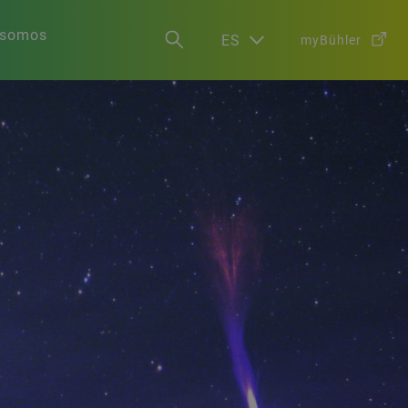
 somos
ES
myBühler