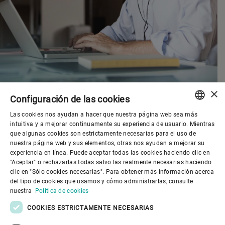
×
Configuración de las cookies
Las cookies nos ayudan a hacer que nuestra página web sea más
ENGLISH
intuitiva y a mejorar continuamente su experiencia de usuario. Mientras
que algunas cookies son estrictamente necesarias para el uso de
SPANISH
nuestra página web y sus elementos, otras nos ayudan a mejorar su
experiencia en línea. Puede aceptar todas las cookies haciendo clic en
Gobierno corporativo
GERMAN
"Aceptar" o rechazarlas todas salvo las realmente necesarias haciendo
clic en "Sólo cookies necesarias". Para obtener más información acerca
FRENCH
del tipo de cookies que usamos y cómo administrarlas, consulte
El mundo de Bühler
PORTUGUESE
nuestra
Política de cookies
RUSSIAN
COOKIES ESTRICTAMENTE NECESARIAS
El mundo de Bühler
VIETNAMESE