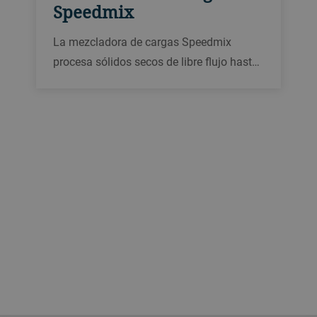
Speedmix
La mezcladora de cargas Speedmix
procesa sólidos secos de libre flujo hasta
por 20 ciclos de mezcla por hora. Por su
higiénico diseño y fácil mantenimiento, es
la opción productiva para las industrias
de procesamiento de piensos y otros
materiales.