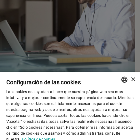
×
Configuración de las cookies
Las cookies nos ayudan a hacer que nuestra página web sea más
ENGLISH
intuitiva y a mejorar continuamente su experiencia de usuario. Mientras
que algunas cookies son estrictamente necesarias para el uso de
SPANISH
nuestra página web y sus elementos, otras nos ayudan a mejorar su
experiencia en línea. Puede aceptar todas las cookies haciendo clic en
Gobierno corporativo
GERMAN
"Aceptar" o rechazarlas todas salvo las realmente necesarias haciendo
clic en "Sólo cookies necesarias". Para obtener más información acerca
FRENCH
del tipo de cookies que usamos y cómo administrarlas, consulte
El mundo de Bühler
PORTUGUESE
nuestra
Política de cookies