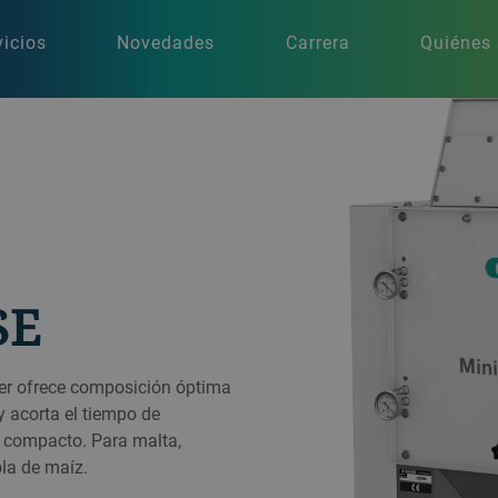
vicios
Novedades
Carrera
Quiénes
SE
ler ofrece composición óptima
y acorta el tiempo de
o compacto. Para malta,
ola de maíz.