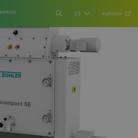
 somos
ES
myBühler