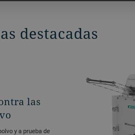
cas destacadas
ontra las
lvo
polvo y a prueba de