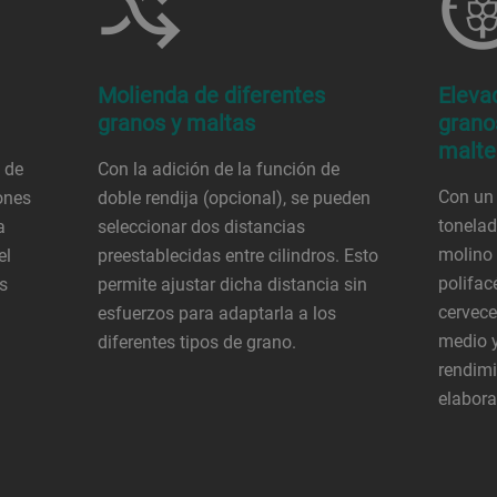
Molienda de diferentes
Eleva
granos y maltas
grano
malte
 de
Con la adición de la función de
Con un 
ones
doble rendija (opcional), se pueden
tonelad
a
seleccionar dos distancias
molino 
el
preestablecidas entre cilindros. Esto
polifac
s
permite ajustar dicha distancia sin
cervece
esfuerzos para adaptarla a los
medio y
diferentes tipos de grano.
rendimi
elabora